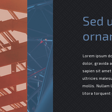
Sed u
orna
Lorem ipsum dol
dolor, gravida 
sapien sit amet
ultricies males
mollis. Nullam 
litora torquent