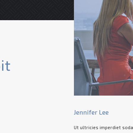
it
Jennifer Lee
Ut ultricies imperdiet sod