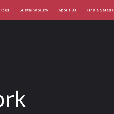
urces
Sustainability
About Us
Find a Sales 
ork