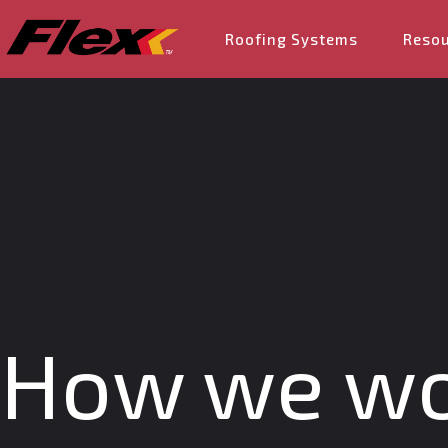
Roofing Systems
Reso
How we w